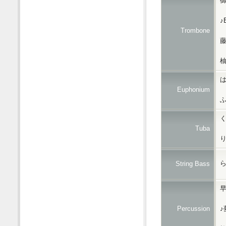
♪
Trombone
藤
柚
は
Euphonium
ふ
く
Tuba
り
ら
String Bass
早
Percussion
♪