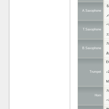
る
A.Saxophone
T.Saxophone
エ
B.Saxophone
あ
E
Trumpet
♪
M
Horn
ベ