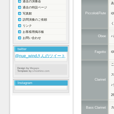
過去の演奏会
あ
過去の特設ページ
Piccolo&Flute
写真館
訪問演奏のご依頼
リンク
お客様用掲示板
♪
Oboe
お問い合わせ
twitter
ゆ
Fagotto
@nue_windさんのツイート
こ
Design by
Megapx
Template by
s-hoshino.com
ス
Clarinet
Instagram
♪
カ
Bass Clarinet