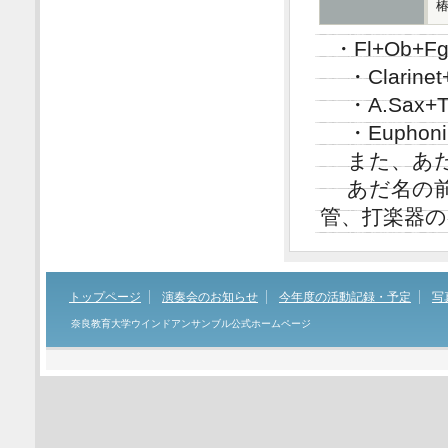
椿
・Fl+Ob
・Clarine
・A.Sax+T
・Euphoni
また、あだ名
あだ名の前
管、打楽器
トップページ
演奏会のお知らせ
今年度の活動記録・予定
写
奈良教育大学ウインドアンサンブル公式ホームページ