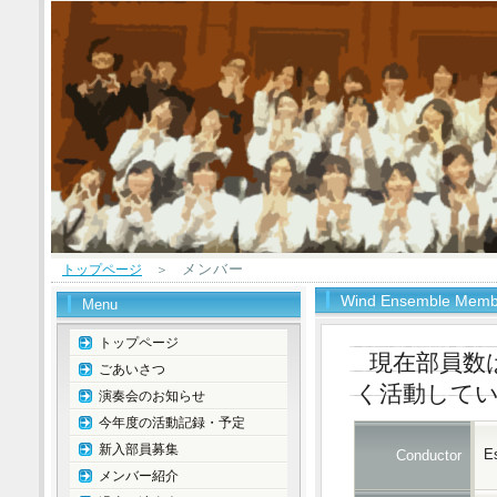
メンバー
トップページ
＞
Wind Ensemble Memb
Menu
トップページ
現在部員数
ごあいさつ
く活動して
演奏会のお知らせ
今年度の活動記録・予定
新入部員募集
E
Conductor
メンバー紹介